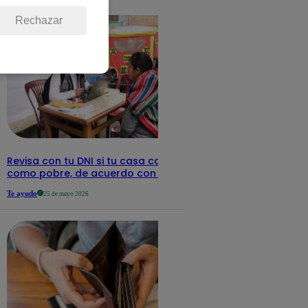
detalles
Rechazar
Revisa con tu DNI si tu casa califica
como pobre, de acuerdo con el Sisfoh
Te ayudo
25 de mayo 2026