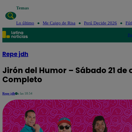
Temas
Lo último
Me Caigo de Risa
Perú Decide 2026
Fút
Po
Repe jdh
Jirón del Humor – Sábado 21 de
Completo
Repe jdh
a las 18:54