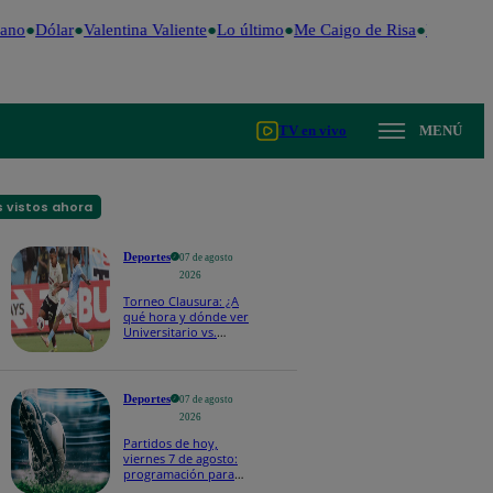
ano
Dólar
Valentina Valiente
Lo último
Me Caigo de Risa
Perú Deci
TV en vivo
MENÚ
 vistos ahora
Deportes
07 de agosto
2026
Torneo Clausura: ¿A
qué hora y dónde ver
Universitario vs.
Sporting Cristal por la
fecha 4?
Deportes
07 de agosto
2026
Partidos de hoy,
viernes 7 de agosto:
programación para
ver fútbol EN VIVO