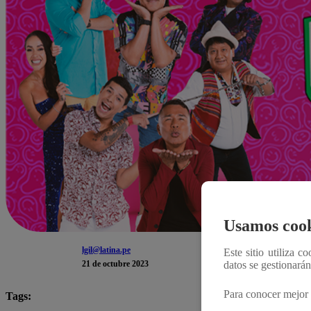
Usamos cook
lgil@latina.pe
Este sitio utiliza c
21 de octubre 2023
datos se gestionará
Para conocer mejor 
Tags: