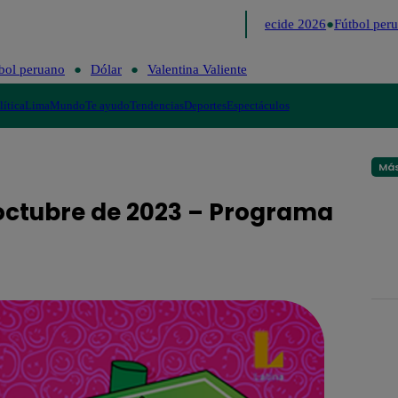
Lo último
Me Caigo de Risa
Perú Decide 2026
Fútbol peru
bol peruano
Dólar
Valentina Valiente
lítica
Lima
Mundo
Te ayudo
Tendencias
Deportes
Espectáculos
Más
 octubre de 2023 – Programa