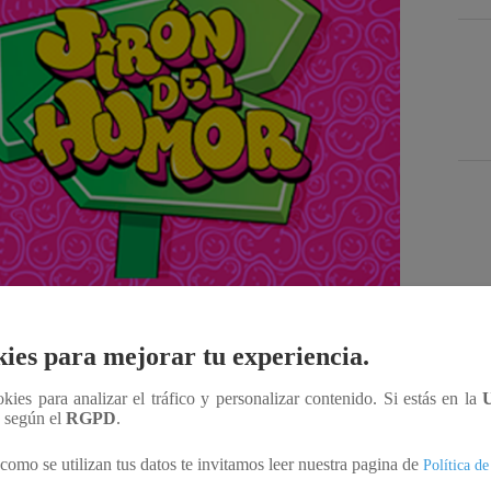
Des
ies para mejorar tu experiencia.
ookies para analizar el tráfico y personalizar contenido. Si estás en la
Compartir
n según el
RGPD
.
como se utilizan tus datos te invitamos leer nuestra pagina de
Política de