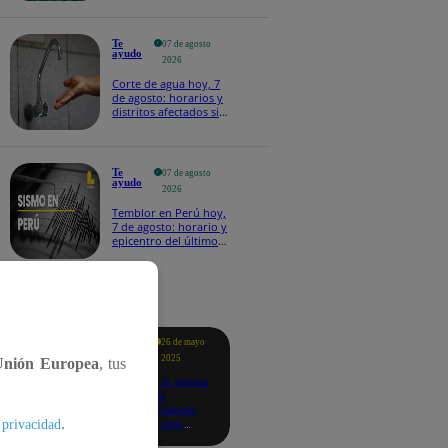
Te
07 de agosto
ayudo
2026
Corte de agua hoy, 7
de agosto: horarios y
distritos afectados sin
el servicio de Sedapal
Te
07 de agosto
ayudo
2026
Temblor en Perú hoy,
7 de agosto: horario y
epicentro del último
sismo, según IGP
tacados
Te
26 de mayo
ayudo
2025
Unión Europea
, tus
Revisa si tienes
deudas
consultando
.
con tu DNI:
 privacidad
aquí los