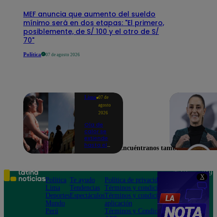
MEF anuncia que aumento del sueldo
mínimo será en dos etapas: "El primero,
posiblemente, de S/ 100 y el otro de S/
70"
Política
07 de agosto 2026
Lima
07 de
agosto
2026
Ola de
calor se
extiende
hasta el
Encuéntranos también en
lunes 10
de
agosto en
Lima y
Teléfono: 219
X
otras 16
Política
Te ayudo
Política de privacidad
1000
regiones
Lima
Tendencias
Términos y condiciones
Av. San
Deportes
Espectáculos
Términos y condiciones
Felipe 968
Mundo
aplicación
Jesús María
Perú
Términos y Condiciones