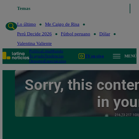
Temas
Lo último
Me Caigo de Risa
Perú Decide 2
Lo último
Me Caigo de Risa
Perú Decide 2026
Fútbol peruano
Dólar
Valentina Valiente
Política
Lima
Mundo
Te ayudo
Tendencias
TV en vivo
MENÚ
Deportes
Espectáculos