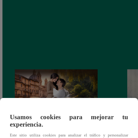
Usamos cookies para mejorar tu
experiencia.
Latina estrenará el 28 de abril “Mi vida
Dos e
eres tú”: una historia de cartas y amor que
capít
Este sitio utiliza cookies para analizar el tráfico y personalizar