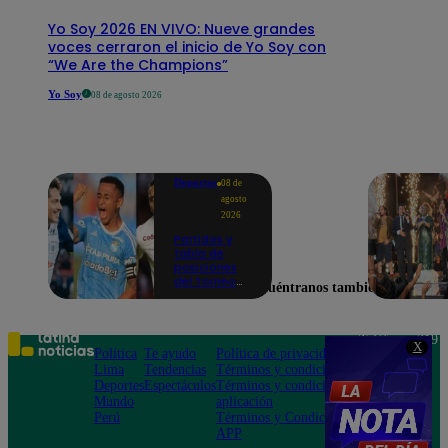
Yo Soy 2026 EN VIVO: Nueve grandes
voces cerraron el inicio de Yo Soy con
“We Are the Champions”
Yo Soy
08 de agosto 2026
Deportes
08 de
agosto
2026
Partidos y
tabla de
posiciones
del Torneo
Encuéntranos también en
Clausura EN
VIVO: así van
los equipos
en la fecha 4
Teléfono: 219
X
Política
Te ayudo
Política de privacidad
1000
Lima
Tendencias
Términos y condiciones
Av. San
Deportes
Espectáculos
Términos y condiciones
Felipe 968
Mundo
aplicación
Jesús María
Perú
Términos y Condiciones
APP