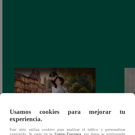
Usamos cookies para mejorar tu
experiencia.
Latina estrenará el 28 de abril “Mi vida
Dos e
Este sitio utiliza cookies para analizar el tráfico y personalizar
eres tú”: una historia de cartas y amor que
capít
contenido. Si estás en la
Unión Europea
, tus datos se gestionarán