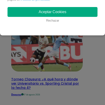
interesar
Aceptar Cookies
Rechazar
Torneo Clausura: ¿A qué hora y dónde
ver Universitario vs. Sporting Cristal por
la fecha 4?
Deportes
07 de agosto 2026