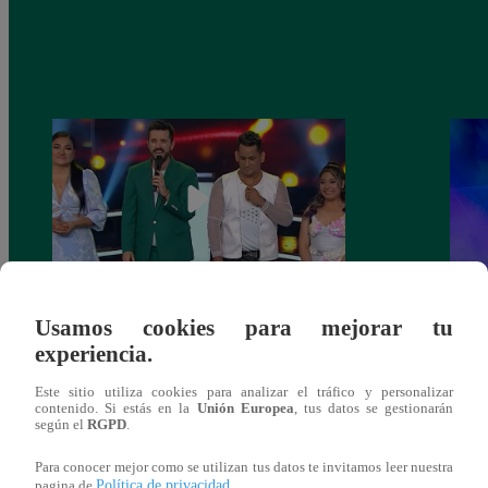
La Voz Perú – Sábado 18 de marzo del
La Vo
Usamos cookies para mejorar tu
2023 – Programa completo
2023
experiencia.
Este sitio utiliza cookies para analizar el tráfico y personalizar
contenido. Si estás en la
Unión Europea
, tus datos se gestionarán
según el
RGPD
.
También te puede
Para conocer mejor como se utilizan tus datos te invitamos leer nuestra
Política de privacidad
pagina de
.