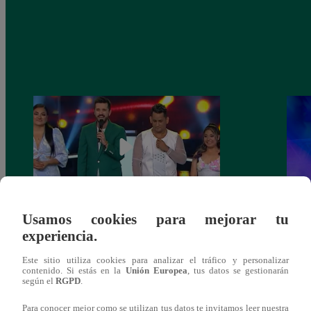
Usamos cookies para mejorar tu
La Voz Perú – Sábado 18 de marzo del
La Vo
experiencia.
2023 – Programa completo
2023
Este sitio utiliza cookies para analizar el tráfico y personalizar
contenido. Si estás en la
Unión Europea
, tus datos se gestionarán
según el
RGPD
.
Para conocer mejor como se utilizan tus datos te invitamos leer nuestra