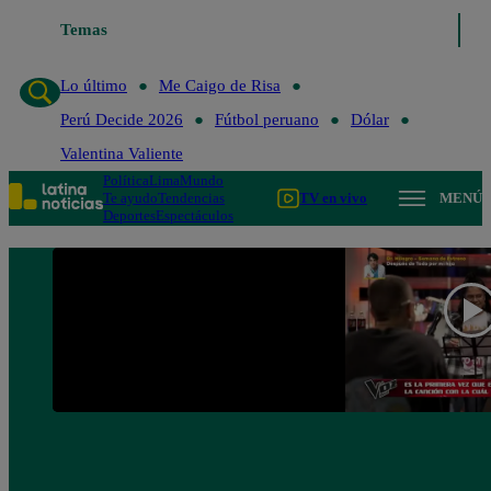
Lo último
Temas
Me Caigo de Risa
Perú Decide 2026
Fútbol peruano
Lo último
Me Caigo de Risa
Perú Decide 2026
Fútbol peruano
Dólar
Valentina Valiente
Política
Lima
Mundo
Te ayudo
Tendencias
TV en vivo
MENÚ
Deportes
Espectáculos