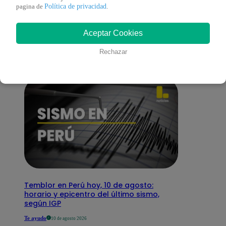
También te puede
Política de privacidad
pagina de
.
Aceptar Cookies
interesar
Rechazar
Temblor en Perú hoy, 10 de agosto:
horario y epicentro del último sismo,
según IGP
Te ayudo
10 de agosto 2026