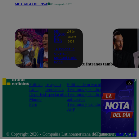
ME CAIGO DE RISA
06 de agosto 2026
ME
06 de
CAIGO
agosto
DE
RISA
2026
"A Peláez le
dicen...":
Manuel Gold
hace
Encuéntranos también en
explotar de
risa a Julio
Díaz antes
de contar el
Teléfono: 219
X
chiste
Política
Te ayudo
Política de privacidad
1000
Lima
Tendencias
Términos y condiciones
Av. San
Deportes
Espectáculos
Términos y condiciones
Felipe 968
Mundo
aplicación
Jesús María
Perú
Términos y Condiciones
APP
© Copyright 2026 - Compañía Latinoamericana de Radio Difusión S.A.
Síguenos