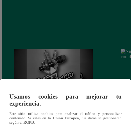
Usamos cookies para mejorar tu
experiencia.
Muere exparticipante de La Voz Colombia
Niño 
tras denunciar negligencia médica
deng
Este sitio utiliza cookies para analizar el tráfico y personalizar
contenido. Si estás en la
Unión Europea
, tus datos se gestionarán
según el
RGPD
.