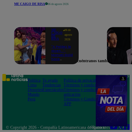
ME CAIGO DE RISA
06 de agosto 2026
ME
06 de
CAIGO
agosto
DE
RISA
2026
"A Peláez le
dicen...":
Manuel Gold
hace
Encuéntranos también en
explotar de
risa a Julio
Díaz antes
de contar el
Teléfono: 219
X
chiste
Política
Te ayudo
Política de privacidad
1000
Lima
Tendencias
Términos y condiciones
Av. San
Deportes
Espectáculos
Términos y condiciones
Felipe 968
Mundo
aplicación
Jesús María
Perú
Términos y Condiciones
APP
© Copyright 2026 - Compañía Latinoamericana de Radio Difusión S.A.
Síguenos