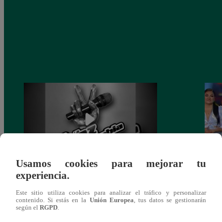
Usamos cookies para mejorar tu
experiencia.
Muere exparticipante de La Voz Colombia
La Vo
tras denunciar negligencia médica
2023
Este sitio utiliza cookies para analizar el tráfico y personalizar
contenido. Si estás en la
Unión Europea
, tus datos se gestionarán
según el
RGPD
.