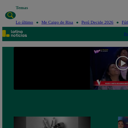
Temas
Lo último
Me Caigo de Risa
Perú Decide 2026
Fút
Po