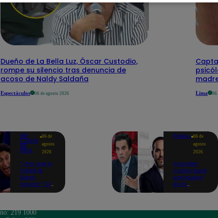
Dueño de La Bella Luz, Óscar Custodio,
Capta
rompe su silencio tras denuncia de
psicó
acoso de Naldy Saldaña
madre
Espectáculos
Lima
06 de agosto 2026
06
ME
Política
06 de
06 de
CAIGO
agosto
agosto
DE
RISA
2026
2026
"¿Por qué a
Canciller
Yiddá le
Carlos Espá
dicen
participirá
tango?": El
en la
chiste de
ceremonia
Machuca
de posesión
que la hizo
presidencial
reaccionar
de Abelardo
ono: 219 1000