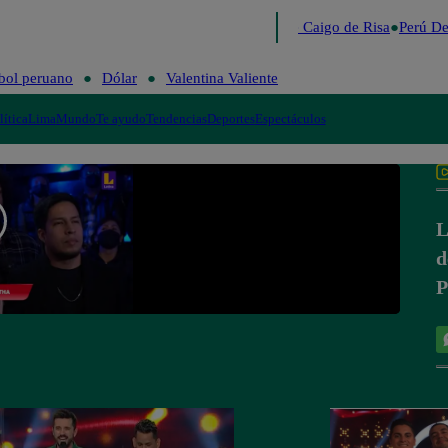
Lo último
Me Caigo de Risa
Perú De
bol peruano
Dólar
Valentina Valiente
lítica
Lima
Mundo
Te ayudo
Tendencias
Deportes
Espectáculos
L
d
P