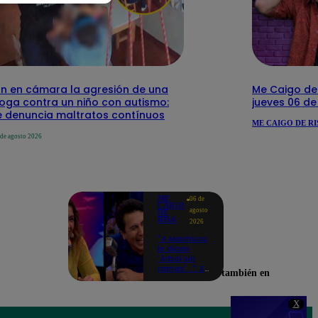
n en cámara la agresión de una
Me Caigo de 
loga contra un niño con autismo:
jueves 06 d
 denuncia maltratos contínuos
ME CAIGO DE RI
 de agosto 2026
ME
06 de
CAIGO
agosto
DE
RISA
2026
"A Machuca
le dicen
'Árbol sin
ramas'...": El
Encuéntranos también en
chiste de
Yiddá
Eslava que
X
hizo