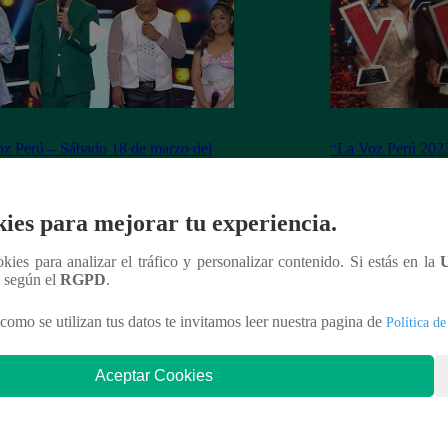
z Perú – Sábado 18 de marzo del
“La Voz Perú 2023
 – Programa completo
ganador de la sex
ies para mejorar tu experiencia.
ookies para analizar el tráfico y personalizar contenido. Si estás en la
nteresar
n según el
RGPD
.
como se utilizan tus datos te invitamos leer nuestra pagina de
Política de
Aceptar Cookies