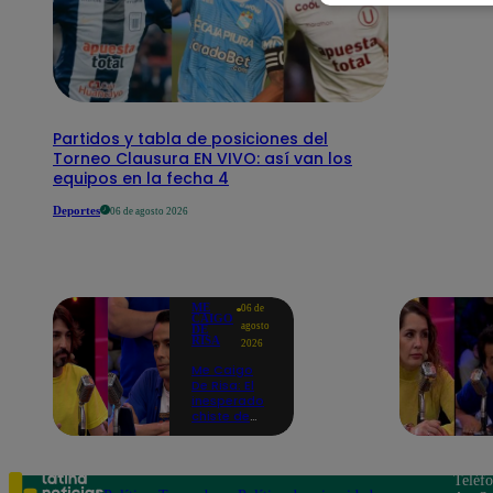
Partidos y tabla de posiciones del
Torneo Clausura EN VIVO: así van los
equipos en la fecha 4
Deportes
06 de agosto 2026
ME
06 de
CAIGO
agosto
DE
RISA
2026
Me Caigo
De Risa: El
inesperado
chiste de
tres actos
de Manuel
Gold que
hizo
Teléf