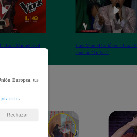
”: Luis Manuel es el
Luis Manuel brilló en la Gran F
ta temporada
canción ‘Te Vas’
Unión Europea
, tus
.
 privacidad
Rechazar