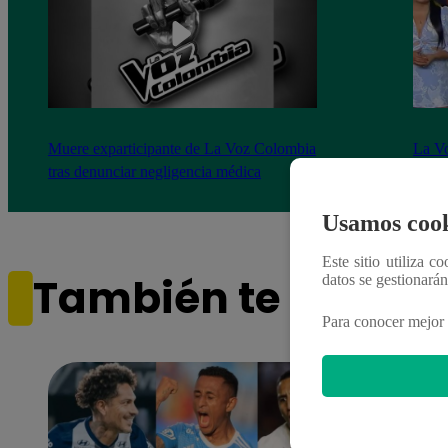
Muere exparticipante de La Voz Colombia
La Vo
tras denunciar negligencia médica
2023
Usamos cook
Este sitio utiliza c
También te puede i
datos se gestionará
Para conocer mejor 