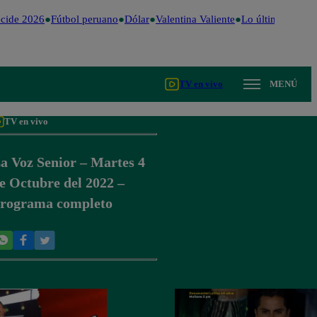
cide 2026
Fútbol peruano
Dólar
Valentina Valiente
Lo último
Me Cai
TV en vivo
MENÚ
TV en vivo
a Voz Senior – Martes 4
e Octubre del 2022 –
rograma completo