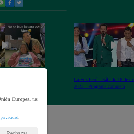
n Yaipén cumple sueño
La Voz Perú – Sábado 18 de ma
años
2023 – Programa completo
Unión Europea
, tus
.
 privacidad
Rechazar