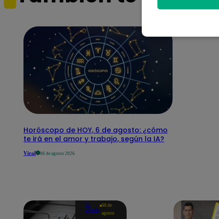
Horóscopo de HOY, 6 de agosto: ¿cómo
te irá en el amor y trabajo, según la IA?
Viral
06 de agosto 2026
Te
06 de
ayudo
agosto