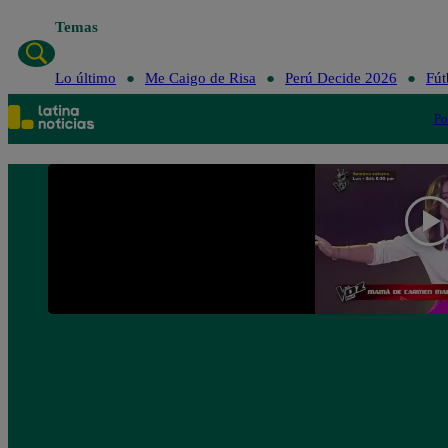
Temas
Lo últ
Lo último
Me Caigo de Risa
Perú Decide 2026
Fút
Po