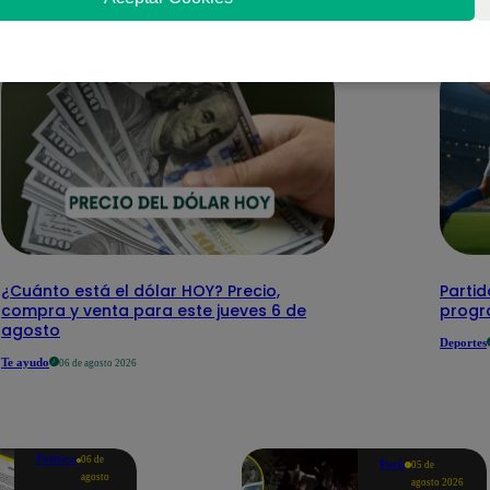
¿Cuánto está el dólar HOY? Precio,
Partid
compra y venta para este jueves 6 de
progr
agosto
Deportes
Te ayudo
06 de agosto 2026
Política
06 de
Perú
05 de
agosto
agosto 2026