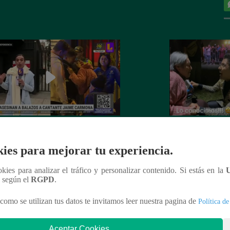
nte Jaime Carmona asesinado: todo
Grupo 5: Christia
e sabe de la muerte del exparticipante
de fanática de 92 
ies para mejorar tu experiencia.
a Voz Perú’
ookies para analizar el tráfico y personalizar contenido. Si estás en la
n según el
RGPD
.
como se utilizan tus datos te invitamos leer nuestra pagina de
Política de
nteresar
Aceptar Cookies