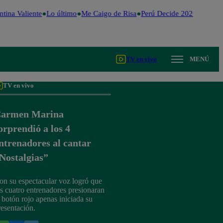
tina Valiente
Lo último
Me Caigo de Risa
Perú Decide 2026
Fútbol 
TV en vivo
MENÚ
TV en vivo
armen Marina
orprendió a los 4
ntrenadores al cantar
Nostalgias”
on su espectacular voz logró que
os cuatro entrenadores presionaran
l botón rojo apenas iniciada su
resentación.