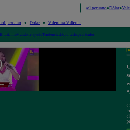
imo
Me Caigo de Risa
Perú Decide 2026
Fútbol peruano
Dólar
Valen
bol peruano
Dólar
Valentina Valiente
lítica
Lima
Mundo
Te ayudo
Tendencias
Deportes
Espectáculos
C
s
e
“
C
l
e
p