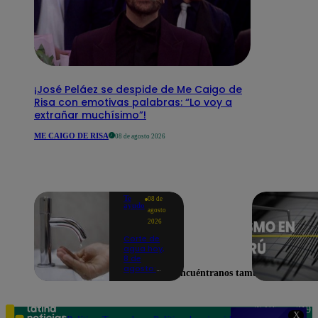
¡José Peláez se despide de Me Caigo de
Risa con emotivas palabras: “Lo voy a
extrañar muchísimo”!
ME CAIGO DE RISA
08 de agosto 2026
Te
08 de
ayudo
agosto
2026
Corte de
agua hoy,
8 de
agosto:
Encuéntranos también en
horarios y
distritos
afectados
sin el
Teléfono: 219
X