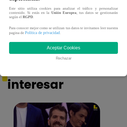
Este sitio utiliza cookies para analizar el tráfico y personalizar
contenido. Si estás en la
Unión Europea
, tus datos se gestionarán
según el
RGPD
.
La Voz Generaciones – Sábado 14 de
Los D
Para conocer mejor como se utilizan tus datos te invitamos leer nuestra
enero del 2023 – Programa completo
cant
Política de privacidad
pagina de
.
Aceptar Cookies
Rechazar
También te puede
interesar