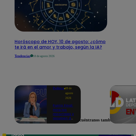
Horóscopo de HOY, 10 de agosto: ¿cómo
te irá en el amor y trabajo, según la IA?
Tendencias
10 de agosto 2026
Política
09 de
agosto
2026
Punto Final:
mira los
reportajes y
resumen del
Encuéntranos también en
programa
de este 9 de
agosto |
VIDEO
Teléfono: 219