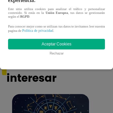
experiencia.
Este sitio utiliza cookies para analizar el tráfico y personalizar
contenido. Si estás en la
Unión Europea
, tus datos se gestionarán
según el
RGPD
.
La Voz Generaciones – Sábado 14 de
Los D
Para conocer mejor como se utilizan tus datos te invitamos leer nuestra
enero del 2023 – Programa completo
cant
Política de privacidad
pagina de
.
Aceptar Cookies
Rechazar
También te puede
interesar