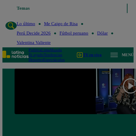
Temas
Lo último
Me Caigo de Risa
Perú Decide 2
Lo último
Me Caigo de Risa
Perú Decide 2026
Fútbol peruano
Dólar
Valentina Valiente
Política
Lima
Mundo
Te ayudo
Tendencias
TV en vivo
MENÚ
Deportes
Espectáculos