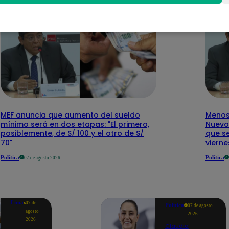
MEF anuncia que aumento del sueldo
Menos 
mínimo será en dos etapas: "El primero,
Nuevo
posiblemente, de S/ 100 y el otro de S/
que se
70"
vierne
Política
Política
07 de agosto 2026
Lima
07 de
Política
07 de agosto
agosto
2026
2026
Claudia