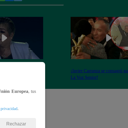
 llevó todos los
¡Javier Carranza se consagró g
dad blanca”
La Voz Senior!
Unión Europea
, tus
.
 privacidad
Rechazar