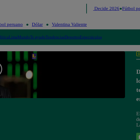
Lo último
Me Caigo de Risa
Perú Decide 2026
Fútbol pe
bol peruano
Dólar
Valentina Valiente
lítica
Lima
Mundo
Te ayudo
Tendencias
Deportes
Espectáculos
D
l
t
e
E
d
L