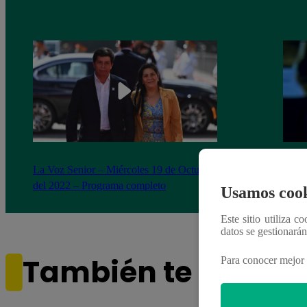
La Voz Senior – Miércoles 19 de Octubre
Otoni
del 2022 – Programa completo
canta
Usamos cook
Este sitio utiliza c
datos se gestionará
También te puede i
Para conocer mejor 