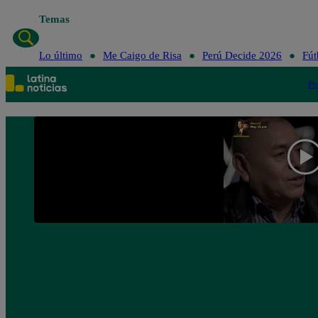
Temas
Lo último
Me Caigo de Risa
Perú Decide 2026
Fút
Po