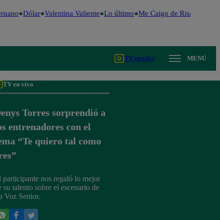
ruano
Dólar
Valentina Valiente
Lo último
Me Caigo de Risa
Perú De
TV en vivo
MENÚ
TV en vivo
enys Torres sorprendió a
os entrenadores con el
ema “Te quiero tal como
res”
l participante nos regaló lo mejor
e su talento sobre el escenario de
a Voz Senior.