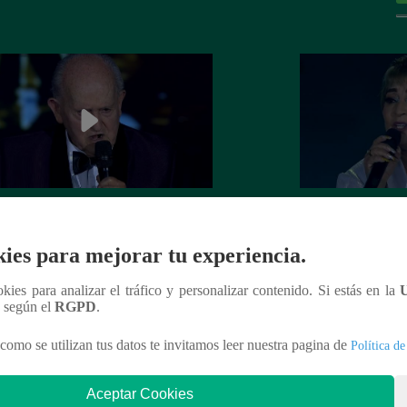
el Darío cerró la Gran Final
Ana María Rossi se
ndo “Volver”
aplausos con “Ciu
ies para mejorar tu experiencia.
ookies para analizar el tráfico y personalizar contenido. Si estás en la
n según el
RGPD
.
nteresar
como se utilizan tus datos te invitamos leer nuestra pagina de
Política de
Aceptar Cookies