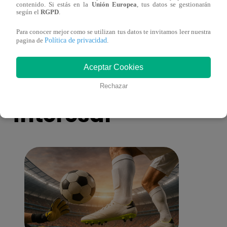
contenido. Si estás en la
Unión Europea
, tus datos se gestionarán
Muere exparticipante de La Voz Colombia
La Vo
según el
RGPD
.
tras denunciar negligencia médica
2023
Para conocer mejor como se utilizan tus datos te invitamos leer nuestra
Política de privacidad
pagina de
.
Aceptar Cookies
También te puede
Rechazar
interesar