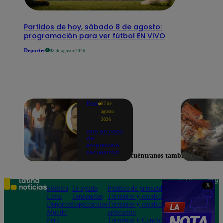
Partidos de hoy, sábado 8 de agosto:
programación para ver fútbol EN VIVO
Deportes
08 de agosto 2026
Perú
07 de
agosto
2026
Giro en caso
de
empresario
secuestrado
Encuéntranos también en
y asesinado:
Habría sido
un ajuste de
cuentas
Teléfono: 219
X
Política
Te ayudo
Política de privacidad
1000
Lima
Tendencias
Términos y condiciones
Av. San
Deportes
Espectáculos
Términos y condiciones
Felipe 968
Mundo
aplicación
Jesús María
Perú
Términos y Condiciones