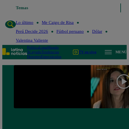
Lo último
Temas
Me Caigo de Risa
Perú Decide 2026
Fútbol peruano
Lo último
Me Caigo de Risa
Perú Decide 2026
Fútbol peruano
Dólar
Valentina Valiente
Política
Lima
Mundo
Te ayudo
Tendencias
TV en vivo
MENÚ
Deportes
Espectáculos