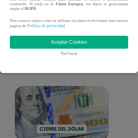
Muere exparticipante de La Voz Colombia
La Vo
contenido. Si estás en la
Unión Europea
, tus datos se gestionarán
tras denunciar negligencia médica
2023
según el
RGPD
.
Para conocer mejor como se utilizan tus datos te invitamos leer nuestra
Política de privacidad
pagina de
.
También te puede
Aceptar Cookies
Rechazar
interesar