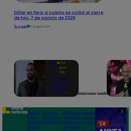
Dólar en Perú: a cuánto se cotizó el cierre
de hoy, 7 de agosto de 2026
Te ayudo
07 de agosto 2026
Yo
07 de
Soy
agosto
2026
"En Latina
me siento
como en
casa, lo
Encuéntranos también en
extrañaba":
Franco
Cabrera
emocionado
Teléfono: 219
X
por estreno
Política
Te ayudo
Política de privacidad
1000
de Yo Soy
Lima
Tendencias
Términos y condiciones
Av. San
2026
Deportes
Espectáculos
Términos y condiciones
Felipe 968
Mundo
aplicación
Jesús María