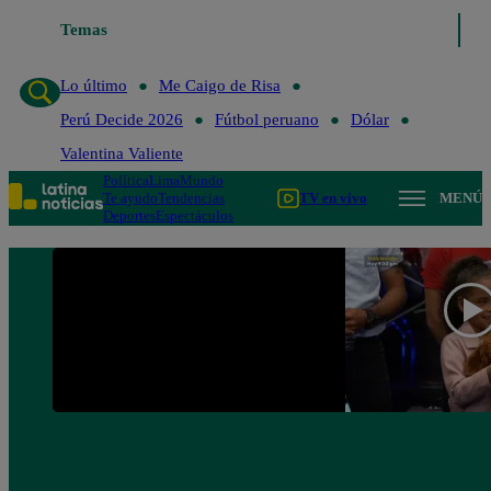
Lo último
Temas
Me Caigo de Risa
Perú Decide 2026
Fútbol peruano
Lo último
Me Caigo de Risa
Perú Decide 2026
Fútbol peruano
Dólar
Valentina Valiente
Política
Lima
Mundo
Te ayudo
Tendencias
TV en vivo
MENÚ
Deportes
Espectáculos