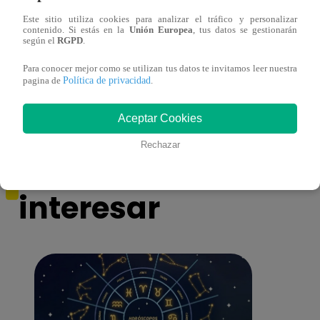
Este sitio utiliza cookies para analizar el tráfico y personalizar
contenido. Si estás en la
Unión Europea
, tus datos se gestionarán
según el
RGPD
.
Muere exparticipante de La Voz Colombia
La Vo
Para conocer mejor como se utilizan tus datos te invitamos leer nuestra
tras denunciar negligencia médica
2023
Política de privacidad
pagina de
.
Aceptar Cookies
Rechazar
También te puede
interesar