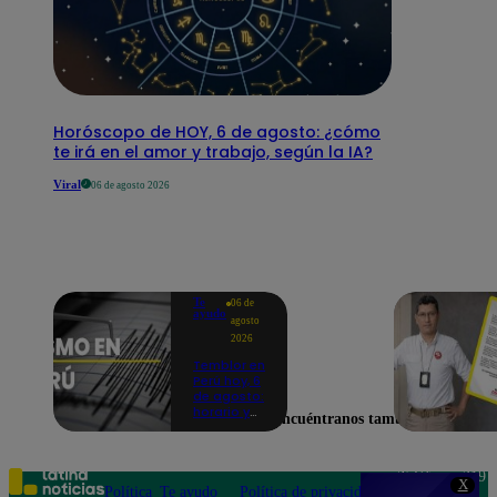
Horóscopo de HOY, 6 de agosto: ¿cómo
te irá en el amor y trabajo, según la IA?
Viral
06 de agosto 2026
Te
06 de
ayudo
agosto
2026
Temblor en
Perú hoy, 6
de agosto:
horario y
Encuéntranos también en
epicentro
del último
sismo,
según IGP
Teléfono: 219
X
Política
Te ayudo
Política de privacidad
1000