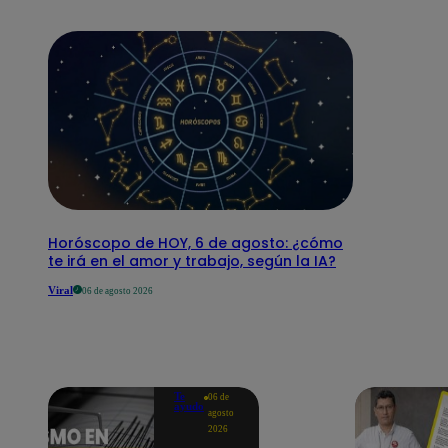
Horóscopo de HOY, 6 de agosto: ¿cómo
te irá en el amor y trabajo, según la IA?
Viral
06 de agosto 2026
Te
06 de
ayudo
agosto
2026