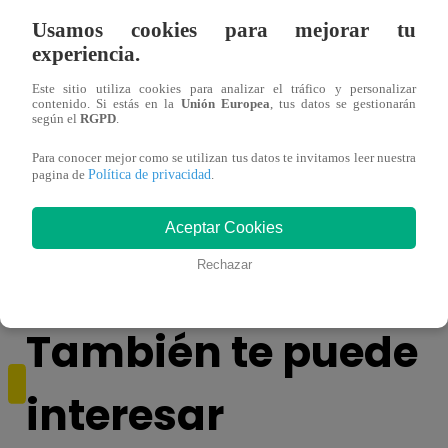
Usamos cookies para mejorar tu
experiencia.
Este sitio utiliza cookies para analizar el tráfico y personalizar
contenido. Si estás en la
Unión Europea
, tus datos se gestionarán
según el
RGPD
.
Para conocer mejor como se utilizan tus datos te invitamos leer nuestra
Política de privacidad
pagina de
.
Niño ganador de La Voz Kids grave con
Eva A
dengue hemorrágico
escen
Aceptar Cookies
Rechazar
También te puede
interesar