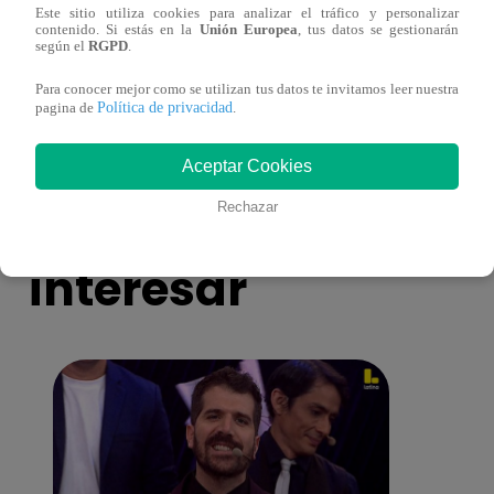
Este sitio utiliza cookies para analizar el tráfico y personalizar
contenido. Si estás en la
Unión Europea
, tus datos se gestionarán
según el
RGPD
.
La Voz Senior – Miércoles 19 de Octubre
Otoni
del 2022 – Programa completo
canta
Para conocer mejor como se utilizan tus datos te invitamos leer nuestra
Política de privacidad
pagina de
.
Aceptar Cookies
También te puede
Rechazar
interesar