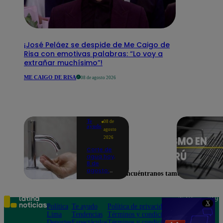
¡José Peláez se despide de Me Caigo de
Risa con emotivas palabras: “Lo voy a
extrañar muchísimo”!
ME CAIGO DE RISA
08 de agosto 2026
Te
08 de
ayudo
agosto
2026
Corte de
agua hoy,
8 de
agosto:
Encuéntranos también en
horarios y
distritos
afectados
sin el
Teléfono: 219
X
servicio de
Política
Te ayudo
Política de privacidad
1000
Sedapal
Lima
Tendencias
Términos y condiciones
Av. San
Deportes
Espectáculos
Términos y condiciones