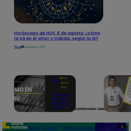
Horóscopo de HOY, 6 de agosto: ¿cómo
te irá en el amor y trabajo, según la IA?
Viral
06 de agosto 2026
Te
06 de
ayudo
agosto
2026
Temblor en
Perú hoy, 6
de agosto:
horario y
Encuéntranos también en
epicentro
del último
sismo,
según IGP
Teléfono: 219
X
Política
Te ayudo
Política de privacidad
1000