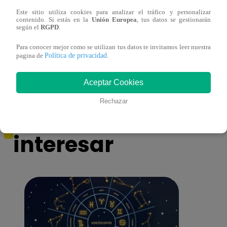
Este sitio utiliza cookies para analizar el tráfico y personalizar
contenido. Si estás en la
Unión Europea
, tus datos se gestionarán
Muere exparticipante de La Voz Colombia
Canta
según el
RGPD
.
tras denunciar negligencia médica
lo qu
Para conocer mejor como se utilizan tus datos te invitamos leer nuestra
de ‘L
Política de privacidad
pagina de
.
Aceptar Cookies
Rechazar
También te puede
interesar