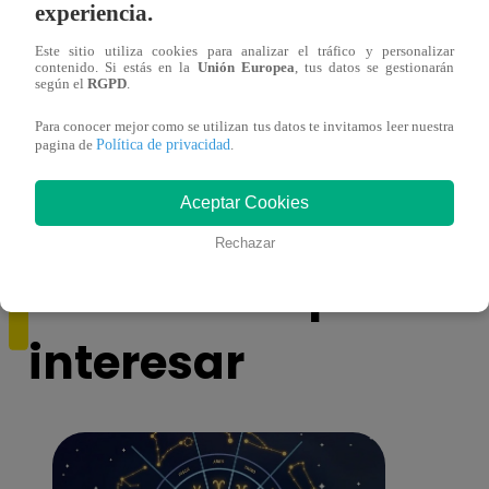
experiencia.
Este sitio utiliza cookies para analizar el tráfico y personalizar
contenido. Si estás en la
Unión Europea
, tus datos se gestionarán
según el
RGPD
.
Muere exparticipante de La Voz Colombia
Canta
Para conocer mejor como se utilizan tus datos te invitamos leer nuestra
tras denunciar negligencia médica
lo qu
Política de privacidad
pagina de
.
de ‘L
Aceptar Cookies
Rechazar
También te puede
interesar