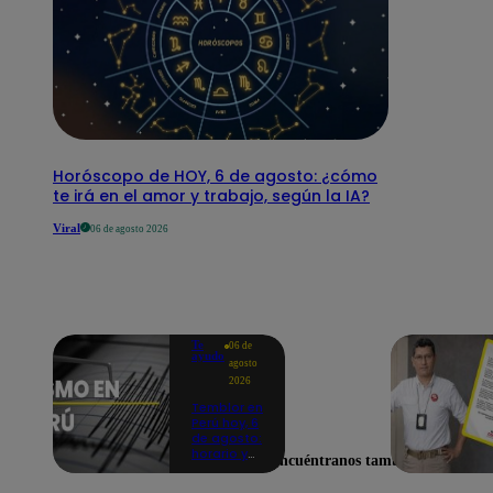
Horóscopo de HOY, 6 de agosto: ¿cómo
te irá en el amor y trabajo, según la IA?
Viral
06 de agosto 2026
Te
06 de
ayudo
agosto
2026
Temblor en
Perú hoy, 6
de agosto:
horario y
Encuéntranos también en
epicentro
del último