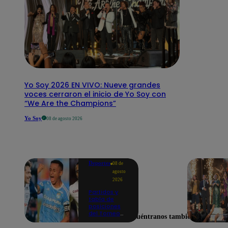
Yo Soy 2026 EN VIVO: Nueve grandes
voces cerraron el inicio de Yo Soy con
“We Are the Champions”
Yo Soy
08 de agosto 2026
Deportes
08 de
agosto
2026
Partidos y
tabla de
posiciones
del Torneo
Encuéntranos también en
Clausura EN
VIVO: así van