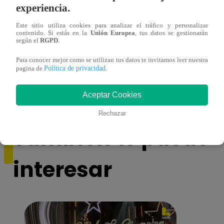
experiencia.
Este sitio utiliza cookies para analizar el tráfico y personalizar
contenido. Si estás en la
Unión Europea
, tus datos se gestionarán
según el
RGPD
.
Muere exparticipante de La Voz Colombia
Canta
Para conocer mejor como se utilizan tus datos te invitamos leer nuestra
tras denunciar negligencia médica
lo qu
Política de privacidad
pagina de
.
de ‘L
Aceptar Cookies
Rechazar
También te puede
interesar