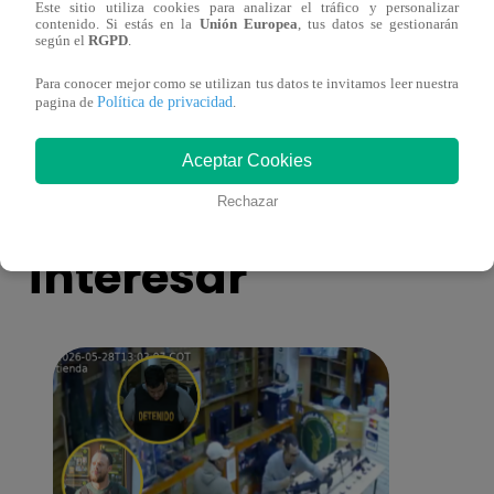
Este sitio utiliza cookies para analizar el tráfico y personalizar
contenido. Si estás en la
Unión Europea
, tus datos se gestionarán
según el
RGPD
.
Muere exparticipante de La Voz Colombia
Niño 
tras denunciar negligencia médica
deng
Para conocer mejor como se utilizan tus datos te invitamos leer nuestra
Política de privacidad
pagina de
.
Aceptar Cookies
También te puede
Rechazar
interesar