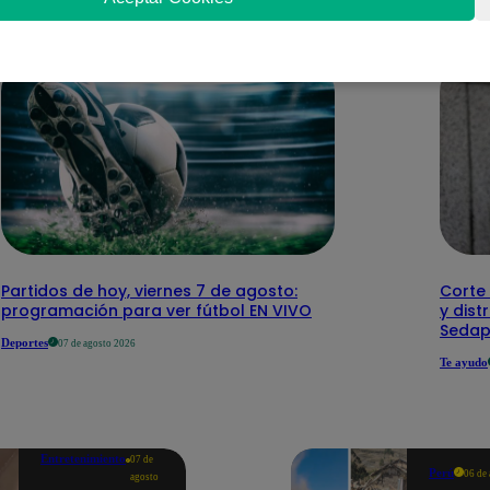
Partidos de hoy, viernes 7 de agosto:
Corte 
programación para ver fútbol EN VIVO
y dist
Sedap
Deportes
07 de agosto 2026
Te ayudo
Entretenimiento
07 de
Perú
06 de
agosto