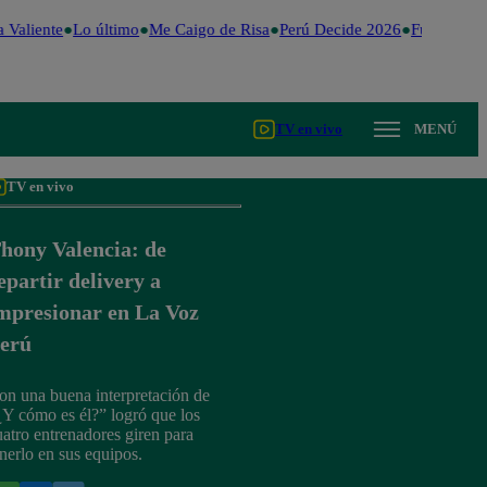
 Valiente
Lo último
Me Caigo de Risa
Perú Decide 2026
Fútbol peru
TV en vivo
MENÚ
TV en vivo
hony Valencia: de
epartir delivery a
mpresionar en La Voz
erú
on una buena interpretación de
¿Y cómo es él?” logró que los
uatro entrenadores giren para
enerlo en sus equipos.