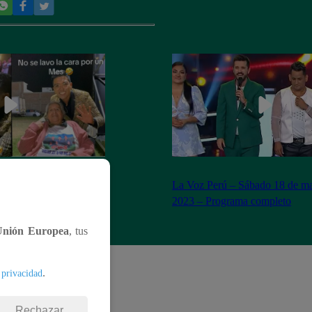
n Yaipén cumple sueño
La Voz Perú – Sábado 18 de ma
años
2023 – Programa completo
Unión Europea
, tus
.
 privacidad
Rechazar