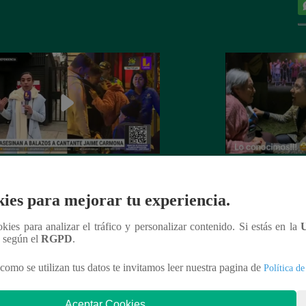
nte Jaime Carmona asesinado: todo
Grupo 5: Christia
e sabe de la muerte del exparticipante
de fanática de 92 
ies para mejorar tu experiencia.
a Voz Perú’
ookies para analizar el tráfico y personalizar contenido. Si estás en la
n según el
RGPD
.
como se utilizan tus datos te invitamos leer nuestra pagina de
Política de
nteresar
Aceptar Cookies