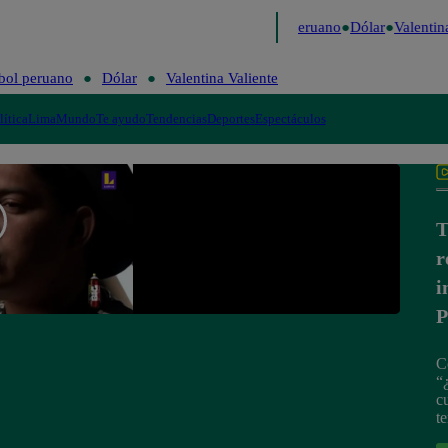
Me Caigo de Risa
Perú Decide 2026
Fútbol peruano
Dólar
Valentina
bol peruano
Dólar
Valentina Valiente
lítica
Lima
Mundo
Te ayudo
Tendencias
Deportes
Espectáculos
T
r
i
P
C
“
c
t