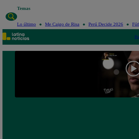
Temas
Lo último
Lo último
Me Caigo de Risa
Perú Decide 2026
Fút
Po