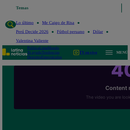
Temas
Lo último
Me 
Lo último
Me Caigo de Risa
Perú Decide 2026
Fútbol peruano
Dólar
Valentina Valiente
Política
Lima
Mundo
Te ayudo
Tendencias
TV en vivo
MENÚ
Deportes
Espectáculos