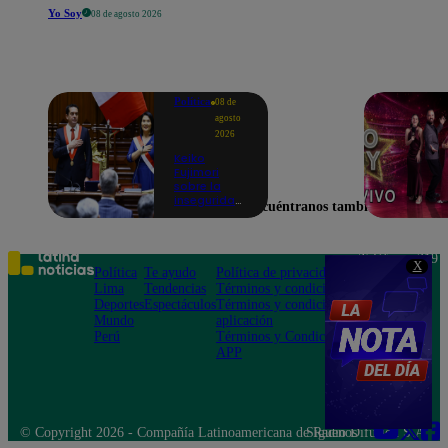
Yo Soy
08 de agosto 2026
Política
08 de
agosto
2026
Keiko
Fujimori
sobre la
inseguridad:
Encuéntranos también en
“Iremos con
mucha
fuerza para
que los
Teléfono: 219
X
delincuentes
Política
Te ayudo
Política de privacidad
1000
terminen en
Lima
Tendencias
Términos y condiciones
Av. San
prisión”
Deportes
Espectáculos
Términos y condiciones
Felipe 968
Mundo
aplicación
Jesús María
Perú
Términos y Condiciones
APP
© Copyright 2026 - Compañía Latinoamericana de Radio Difusión S.A.
Síguenos