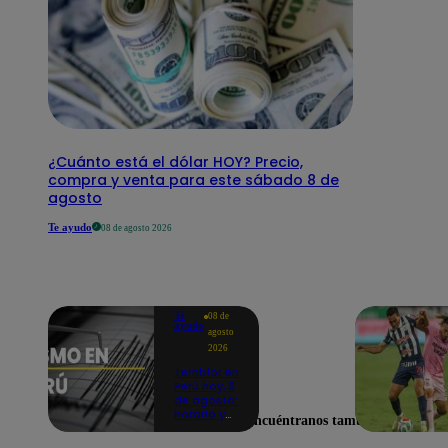
¿Cuánto está el dólar HOY? Precio,
compra y venta para este sábado 8 de
agosto
Te ayudo
08 de agosto 2026
Te
08 de
ayudo
agosto
2026
Temblor en
Perú hoy, 8
de agosto:
horario y
Encuéntranos también en
epicentro
del último