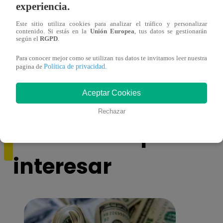
experiencia.
Este sitio utiliza cookies para analizar el tráfico y personalizar
contenido. Si estás en la
Unión Europea
, tus datos se gestionarán
según el
RGPD
.
Para conocer mejor como se utilizan tus datos te invitamos leer nuestra
Súper Familias: la importancia del juego
Súper
Política de privacidad
pagina de
.
en los niños
herma
Aceptar Cookies
Rechazar
También te puede
interesar