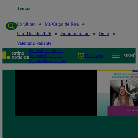
Lo último
Temas
Me Caigo de Risa
Perú Decide 2026
Fútbol peruano
Lo último
Me Caigo de Risa
Perú Decide 2026
Fútbol peruano
Dólar
Valentina Valiente
Política
Lima
Mundo
Te ayudo
Tendencias
TV en vivo
MENÚ
Deportes
Espectáculos