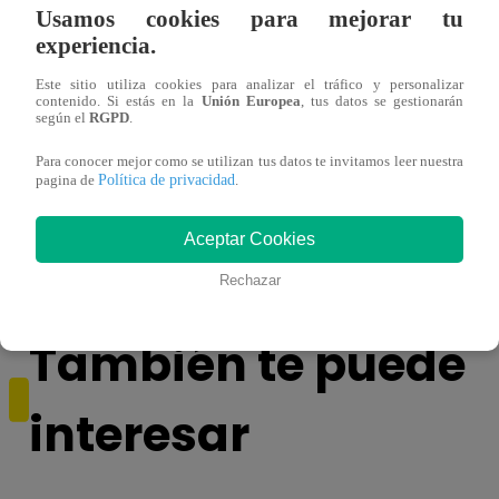
Usamos cookies para mejorar tu
experiencia.
Este sitio utiliza cookies para analizar el tráfico y personalizar
contenido. Si estás en la
Unión Europea
, tus datos se gestionarán
según el
RGPD
.
Para conocer mejor como se utilizan tus datos te invitamos leer nuestra
Ecommerce Nights: ¿cómo acelerar tu
Ecomm
Política de privacidad
pagina de
.
negocio con herramientas digitales?
para 
Aceptar Cookies
Rechazar
También te puede
interesar