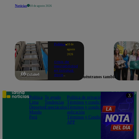
Noticias
10 de agosto 2026
Política
10 de
agosto
2026
Crisis de
inestabilidad
en EsSalud:
doce
Encuéntranos también en
presidentes
ejecutivos en
los últimos
cinco años
Teléfono: 219
X
Política
Te ayudo
Política de privacidad
1000
Lima
Tendencias
Términos y condiciones
Av. San
Deportes
Espectáculos
Términos y condiciones
Felipe 968
Mundo
aplicación
Jesús María
Perú
Términos y Condiciones
APP