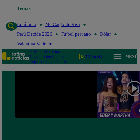
Temas
Lo último
Me Caigo de Risa
Perú Decide 202
Lo último
Me Caigo de Risa
Perú Decide 2026
Fútbol peruano
Dólar
Valentina Valiente
Política
Lima
Mundo
Te ayudo
Tendencias
TV en vivo
MENÚ
Deportes
Espectáculos