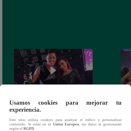
Usamos cookies para mejorar tu
Los Cuatro Finalistas Baile 27 de octubre
¡Carl
experiencia.
del 2018 – Gran final – Programa
de la
completo
Este sitio utiliza cookies para analizar el tráfico y personalizar
contenido. Si estás en la
Unión Europea
, tus datos se gestionarán
según el
RGPD
.