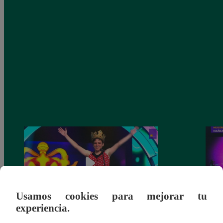
Usamos cookies para mejorar tu
experiencia.
La Bibi’ y ‘el Jhonny’ no consiguieron el
‘La B