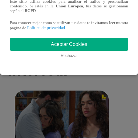
Este sitio utiliza cookies para analizar el tráfico y personalizar
cetro de la semana tras caer ante Germán
Germá
contenido. Si estás en la
Unión Europea
, tus datos se gestionarán
según el
RGPD
.
Loero
Para conocer mejor como se utilizan tus datos te invitamos leer nuestra
Política de privacidad
pagina de
.
Aceptar Cookies
También te puede
Rechazar
interesar