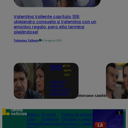
Valentina Valiente capítulo 108:
¡Alejandro consuela a Valentina con un
emotivo regalo, pero ella termina
alejándose!
Valentina Valiente
05 de agosto 2026
Valentina
05 de
Valiente
agosto
2026
Valentina
Valiente
capítulo 108:
¡Leo revela la
Encuéntranos también en
dolorosa
tragedia que
lo hizo
regresar al
Teléfono: 219
X
Perú!
Política
Te ayudo
Política de privacidad
1000
Lima
Tendencias
Términos y condiciones
Av. San
Deportes
Espectáculos
Términos y condiciones
Felipe 968