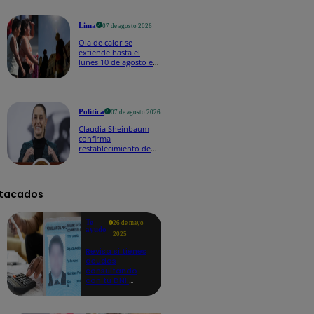
Lima
07 de agosto 2026
Ola de calor se
extiende hasta el
lunes 10 de agosto en
Lima y otras 16
regiones
Política
07 de agosto 2026
Claudia Sheinbaum
confirma
restablecimiento de
las reacciones con
Perú: "Fue un gesto de
buena voluntad hacia
México" | VIDEO
tacados
Te
26 de mayo
ayudo
2025
Revisa si tienes
deudas
consultando
con tu DNI:
aquí los
detalles