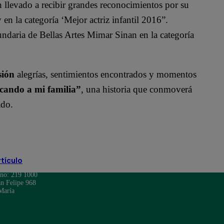
 llevado a recibir grandes reconocimientos por su
en la categoría ‘Mejor actriz infantil 2016”.
ndaria de Bellas Artes Mimar Sinan en la categoría
sión
alegrías, sentimientos encontrados y momentos
cando a mi familia”
, una historia que conmoverá
cado.
rtículo
ono: 219 1000
n Felipe 968
María