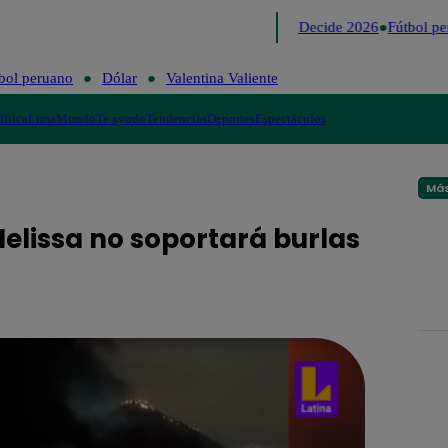
Lo último
Me Caigo de Risa
Perú Decide 2026
Fútbol per
bol peruano
Dólar
Valentina Valiente
lítica
Lima
Mundo
Te ayudo
Tendencias
Deportes
Espectáculos
Más
Melissa no soportará burlas