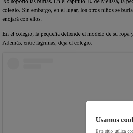
No soportó las burlas. En el capítulo 10 de Melissa, la pe
colegio. Sin embargo, en el lugar, los otros niños se burl
enojará con ellos.
En el colegio, la pequeña defiende el modelo de su ropa 
Además, entre lágrimas, deja el colegio.
Usamos cook
Este sitio utiliza c