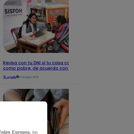
Revisa con tu DNI si tu casa califica
como pobre, de acuerdo con el Sisfoh
Te ayudo
25 de mayo 2026
Unión Europea
, tus