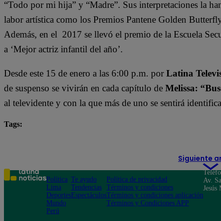
“Todo por mi hija” y “Madre”. Sus interpretaciones la han
labor artística como los Premios Pantene Golden Butterfly 
Además, en el 2017 se llevó el premio de la Escuela Secu
a ‘Mejor actriz infantil del año’.
Desde este 15 de enero a las 6:00 p.m. por
Latina Televi
de suspenso se vivirán en cada capítulo de
Melissa: “Bus
al televidente y con la que más de uno se sentirá identifi
Tags:
destacada minuto
melissa novela turca
Siguiente a
Teléf
Política
Te ayudo
Política de privacidad
Av. Sa
Lima
Tendencias
Términos y condiciones
Jesús 
Deportes
Espectáculos
Términos y condiciones aplicación
Mundo
Términos y Condiciones APP
Perú