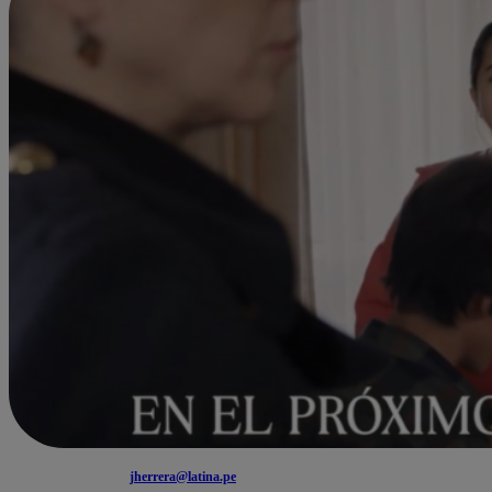
jherrera@latina.pe