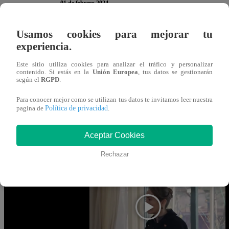
01 de febrero 2024
Usamos cookies para mejorar tu
Lo vio todo. En el capítulo 14 de Melissa, la pequeña d
experiencia.
Cüyet en el pasado. Además, Semin saldrá del coma y le p
Este sitio utiliza cookies para analizar el tráfico y personalizar
Por otro lado, Hazin, observa cómo los acreedores lo vig
contenido. Si estás en la
Unión Europea
, tus datos se gestionarán
según el
RGPD
.
Sermin visita a Besime y Hazim y lo intenta convencer d
Para conocer mejor como se utilizan tus datos te invitamos leer nuestra
Política de privacidad
pagina de
.
familia que la cuida. Pero tras un forcejeo entre ambos, s
cabeza.
Aceptar Cookies
Mira AQUÍ el Capítulo 14 de “Melissa
Rechazar