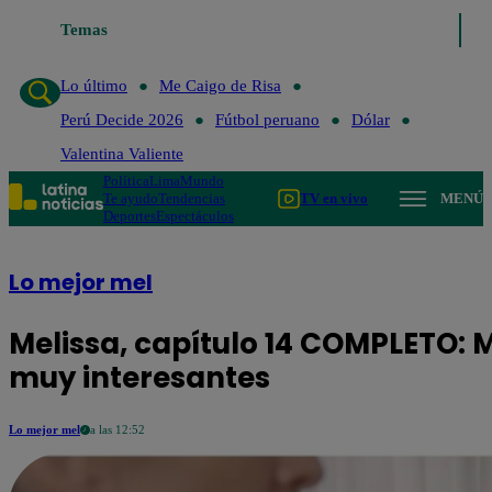
Temas
Lo último
Me Caigo de Risa
Pe
Lo último
Me Caigo de Risa
Perú Decide 2026
Fútbol peruano
Dólar
Valentina Valiente
Política
Lima
Mundo
Te ayudo
Tendencias
TV en vivo
MENÚ
Deportes
Espectáculos
Lo mejor mel
Melissa, capítulo 14 COMPLETO: 
muy interesantes
Lo mejor mel
a las 12:52