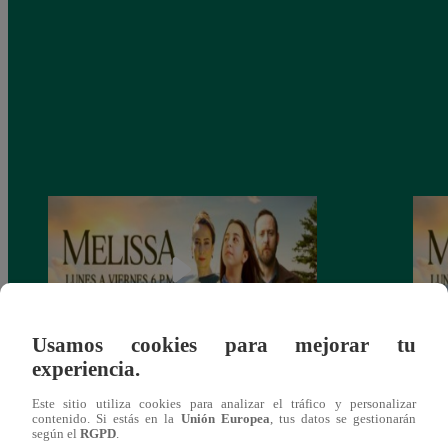
Usamos cookies para mejorar tu
experiencia.
Melissa, Jueves 12 de diciembre – ver
Melis
Este sitio utiliza cookies para analizar el tráfico y personalizar
capítulo 100 completo (online y español)
capít
contenido. Si estás en la
Unión Europea
, tus datos se gestionarán
según el
RGPD
.