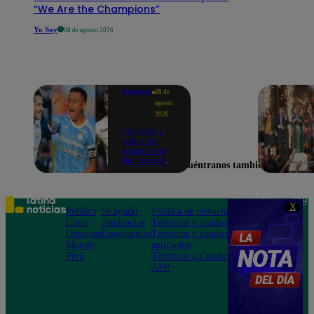
“We Are the Champions”
Yo Soy
08 de agosto 2026
Deportes
08 de
agosto
2026
Partidos y
tabla de
posiciones
del Torneo
Encuéntranos también en
Clausura EN
VIVO: así van
los equipos
en la fecha 4
Teléfono: 219
X
Política
Te ayudo
Política de privacidad
1000
Lima
Tendencias
Términos y condiciones
Av. San
Deportes
Espectáculos
Términos y condiciones
Felipe 968
Mundo
aplicación
Jesús María
Perú
Términos y Condiciones
APP