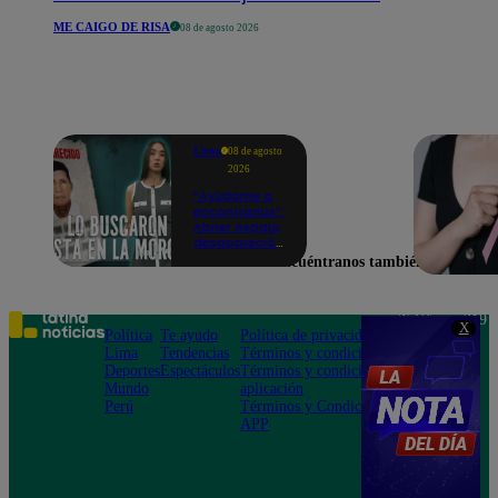
ME CAIGO DE RISA
08 de agosto 2026
Lima
08 de agosto
2026
“Ayúdame a
encontrarlos”:
Abner Aspajo
desapareció
tras sufrir un
Encuéntranos también en
grave
accidente y
perder la
memoria |
Teléfono: 219
X
VIDEO
Política
Te ayudo
Política de privacidad
1000
Lima
Tendencias
Términos y condiciones
Av. San
Deportes
Espectáculos
Términos y condiciones
Felipe 968
Mundo
aplicación
Jesús María
Perú
Términos y Condiciones
APP