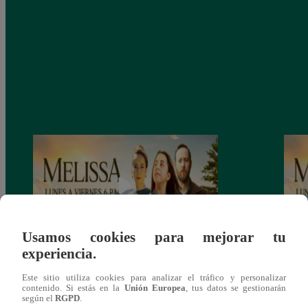
Usamos cookies para mejorar tu
experiencia.
Melissa, Jueves 12 de diciembre – ver
Melis
Este sitio utiliza cookies para analizar el tráfico y personalizar
capítulo 100 completo (online y español)
capít
contenido. Si estás en la
Unión Europea
, tus datos se gestionarán
según el
RGPD
.