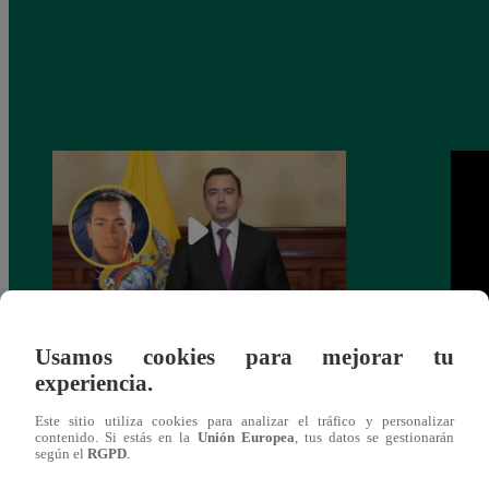
Usamos cookies para mejorar tu
Narco ‘Pipo’ acusa a presidente de
¡Incr
experiencia.
Ecuador de ordenar el asesinato de
Disco
Fernando Villavicencio
Este sitio utiliza cookies para analizar el tráfico y personalizar
contenido. Si estás en la
Unión Europea
, tus datos se gestionarán
según el
RGPD
.