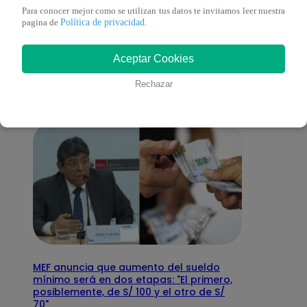
Para conocer mejor como se utilizan tus datos te invitamos leer nuestra
También te puede
Política de privacidad
pagina de
.
Aceptar Cookies
interesar
Rechazar
MEF anuncia que aumento del sueldo
mínimo será en dos etapas: "El primero,
posiblemente, de S/ 100 y el otro de S/
70"