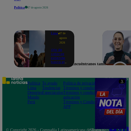
Política
07 de agosto 2026
Lima
07 de
agosto
2026
Ola de
calor se
extiende
hasta el
Encuéntranos también en
lunes 10
de
agosto en
Lima y
Teléfono: 219
X
otras 16
Política
Te ayudo
Política de privacidad
1000
regiones
Lima
Tendencias
Términos y condiciones
Av. San
Deportes
Espectáculos
Términos y condiciones
Felipe 968
Mundo
aplicación
Jesús María
Perú
Términos y Condiciones
APP
© Copyright 2026 - Compañía Latinoamericana de Radio Difusión S.A.
Síguenos