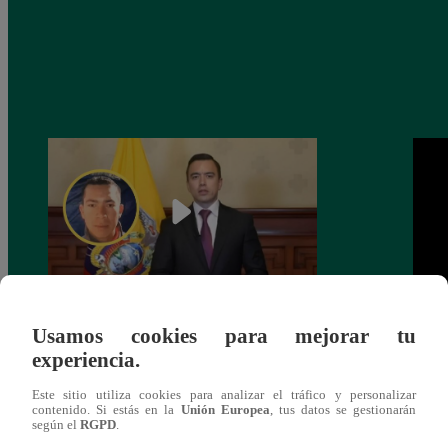
Narco ‘Pipo’ acusa a presidente de
¡Incr
Usamos cookies para mejorar tu
Ecuador de ordenar el asesinato de
Disco
experiencia.
Fernando Villavicencio
Este sitio utiliza cookies para analizar el tráfico y personalizar
contenido. Si estás en la
Unión Europea
, tus datos se gestionarán
según el
RGPD
.