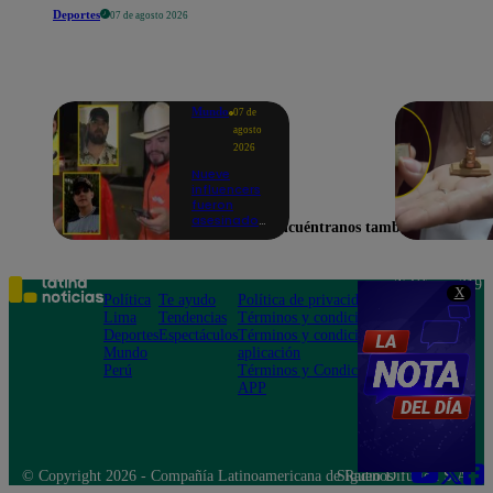
Deportes
07 de agosto 2026
Mundo
07 de
agosto
2026
Nueve
influencers
fueron
asesinados
Encuéntranos también en
por la
guerra
interna en
el Cártel de
Teléfono: 219
X
Sinaloa
Política
Te ayudo
Política de privacidad
1000
Lima
Tendencias
Términos y condiciones
Av. San
Deportes
Espectáculos
Términos y condiciones
Felipe 968
Mundo
aplicación
Jesús María
Perú
Términos y Condiciones
APP
© Copyright 2026 - Compañía Latinoamericana de Radio Difusión S.A.
Síguenos