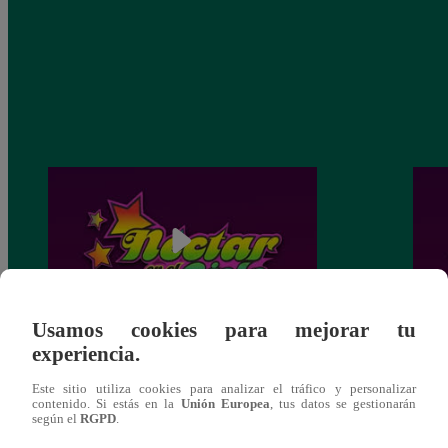
Usamos cookies para mejorar tu
experiencia.
Néctar en el cielo, Domingo 05 de enero –
Nécta
ver capítulo FINAL completo
ver c
Este sitio utiliza cookies para analizar el tráfico y personalizar
contenido. Si estás en la
Unión Europea
, tus datos se gestionarán
según el
RGPD
.