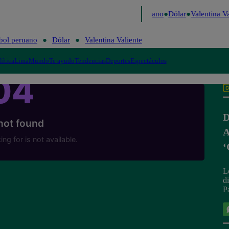
Caigo de Risa
Perú Decide 2026
Fútbol peruano
Dólar
Valentina Val
bol peruano
Dólar
Valentina Valiente
lítica
Lima
Mundo
Te ayudo
Tendencias
Deportes
Espectáculos
D
A
‘
L
d
P