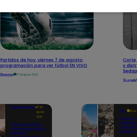
Partidos de hoy, viernes 7 de agosto:
Corte 
programación para ver fútbol EN VIVO
y dist
Sedap
Deportes
07 de agosto 2026
Te ayudo
Entretenimiento
07 de
Perú
06 de
agosto
2026
Sismo de
magnitud
Presentan el libro
Junín dej
más pequeño de la
heridos, 
Feria del
hogares 