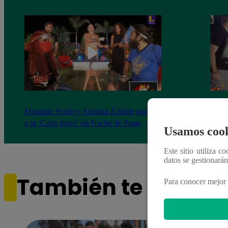
Monique Pardo y Adriana Zubiate jugaron
Adria
a la ‘Carta dulce’ en Noche de Patas
al ‘T
Usamos cook
Este sitio utiliza c
datos se gestionará
También te puede i
Para conocer mejor 