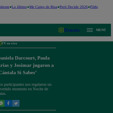
iente
Lo último
Me Caigo de Risa
Perú Decide 2026
Fútbol peruano
TV en vivo
MENÚ
TV en vivo
aniela Darcourt, Paula
rias y Josimar jugaron a
Cántala Si Sabes’
os participantes nos regalaron un
ivertido momento en Noche de
atas.