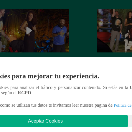
na Zubiate y Monique Pardo jugaron
Noche de Patas – 
írate un paso’ en Noche de Patas
septiembre del 20
ies para mejorar tu experiencia.
ookies para analizar el tráfico y personalizar contenido. Si estás en la
n según el
RGPD
.
nteresar
como se utilizan tus datos te invitamos leer nuestra pagina de
Política de
Aceptar Cookies