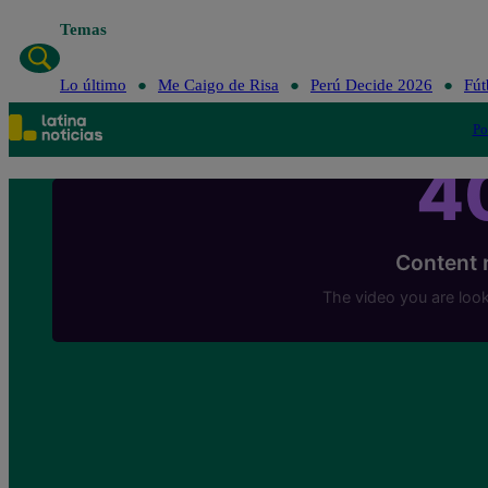
Temas
Lo último
Me 
Lo último
Me Caigo de Risa
Perú Decide 2026
Fút
Po