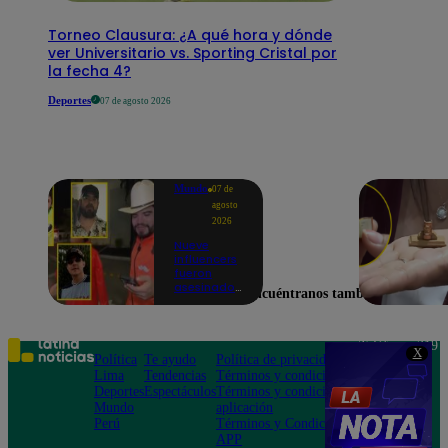
Torneo Clausura: ¿A qué hora y dónde
ver Universitario vs. Sporting Cristal por
la fecha 4?
Deportes
07 de agosto 2026
Mundo
07 de
agosto
2026
Nueve
influencers
fueron
asesinados
Encuéntranos también en
por la
guerra
interna en
el Cártel de
Teléfono: 219
X
Sinaloa
Política
Te ayudo
Política de privacidad
1000
Lima
Tendencias
Términos y condiciones
Av. San
Deportes
Espectáculos
Términos y condiciones
Felipe 968
Mundo
aplicación
Jesús María
Perú
Términos y Condiciones
APP