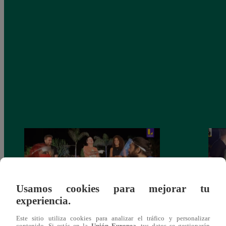
Usamos cookies para mejorar tu
experiencia.
Este sitio utiliza cookies para analizar el tráfico y personalizar
Monique Pardo y Adriana Zubiate jugaron
Adria
contenido. Si estás en la
Unión Europea
, tus datos se gestionarán