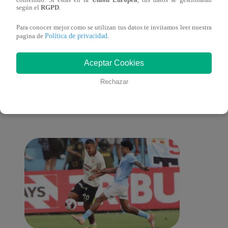
según el
RGPD
.
a la ‘Carta dulce’ en Noche de Patas
al ‘T
Para conocer mejor como se utilizan tus datos te invitamos leer nuestra
Política de privacidad
pagina de
.
Aceptar Cookies
También te puede
Rechazar
interesar