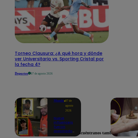
Torneo Clausura: ¿A qué hora y dónde
ver Universitario vs. Sporting Cristal por
la fecha 4?
Deportes
07 de agosto 2026
Mundo
07 de
agosto
2026
Nueve
influencers
fueron
asesinados
Encuéntranos también en
por la