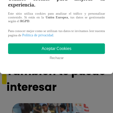
experiencia.
Este sitio utiliza cookies para analizar el tráfico y personalizar
contenido. Si estás en la
Unión Europea
, tus datos se gestionarán
según el
RGPD
.
Para conocer mejor como se utilizan tus datos te invitamos leer nuestra
Monique Pardo y Adriana Zubiate jugaron
Adria
Política de privacidad
pagina de
.
a la ‘Carta dulce’ en Noche de Patas
al ‘T
Aceptar Cookies
Rechazar
También te puede
interesar