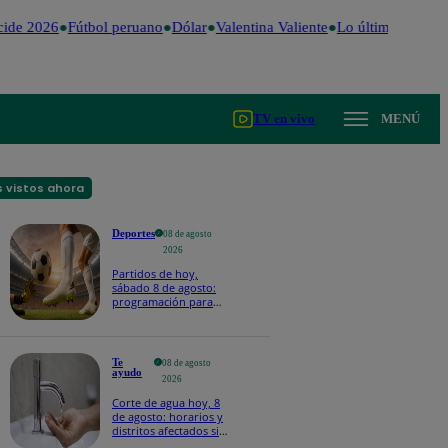
ide 2026
Fútbol peruano
Dólar
Valentina Valiente
Lo último
Me Caig
TV en vivo
MENÚ
 vistos ahora
Deportes
08 de agosto
2026
Partidos de hoy,
sábado 8 de agosto:
programación para
ver fútbol EN VIVO
Te
08 de agosto
ayudo
2026
Corte de agua hoy, 8
de agosto: horarios y
distritos afectados sin
el servicio de Sedapal