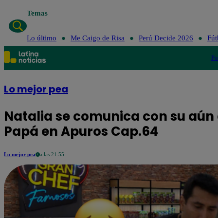
Temas
Lo último
Me Caigo de Risa
Perú Decide 2026
Fút
Po
Lo mejor pea
Natalia se comunica con su aún es
Papá en Apuros Cap.64
Lo mejor pea
a las 21:55