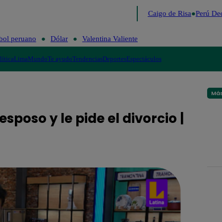
Lo último
Me Caigo de Risa
Perú Dec
bol peruano
Dólar
Valentina Valiente
lítica
Lima
Mundo
Te ayudo
Tendencias
Deportes
Espectáculos
Más
poso y le pide el divorcio |