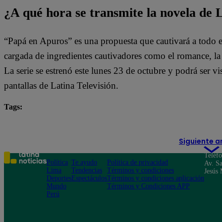
¿A qué hora se transmite la novela de 
“Papá en Apuros” es una propuesta que cautivará a todo e
cargada de ingredientes cautivadores como el romance, la le
La serie se estrenó este lunes 23 de octubre y podrá ser vis
pantallas de Latina Televisión.
Tags:
destacada minuto
Papá en Apuros
Siguiente a
Teléf
Política
Te ayudo
Política de privacidad
Av. Sa
Lima
Tendencias
Términos y condiciones
Jesús 
Deportes
Espectáculos
Términos y condiciones aplicación
Mundo
Términos y Condiciones APP
Perú