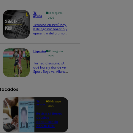
Te
08 de agosto
ayudo
2026
Temblor en Perú hoy,
8 de agosto: horario y
epicentro del último
sismo, según IGP
Deportes
08 de agosto
2026
Torneo Clausura: ¿A
qué hora y dónde ver
Sport Boys vs. Alianza
Lima por la fecha 4?
tacados
Te
26 de mayo
ayudo
2025
Revisa si tienes
deudas
consultando
con tu DNI:
aquí los