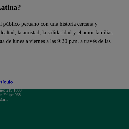
Latina?
l público peruano con una historia cercana y
altad, la amistad, la solidaridad y el amor familiar.
ta de lunes a viernes a las 9:20 p.m. a través de las
rtículo
ono: 219 1000
n Felipe 968
María