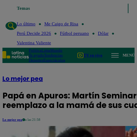
Temas
Lo último
Me Caigo de Ris
Lo último
Me Caigo de Risa
Perú Decide 2026
Fútbol peruano
Dólar
Valentina Valiente
Política
Lima
Mundo
Te ayudo
Tendencias
TV en vivo
MENÚ
Deportes
Espectáculos
Lo mejor pea
Papá en Apuros: Martín Seminari
reemplazo a la mamá de sus cua
Lo mejor pea
a las 21:58