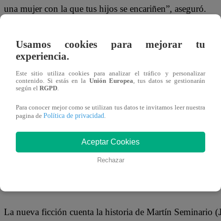
una mujer con la que tus hijos se encariñen”, aseguró.
Aunque, Martín Seminario tiene clara la situación: “Pued
Usamos cookies para mejorar tu
nunca va a haber otra mujer como ella, y mis hijos no va
experiencia.
Mira la escena completa de “Papá en Apuros” dándole 
Este sitio utiliza cookies para analizar el tráfico y personalizar
contenido. Si estás en la
Unión Europea
, tus datos se gestionarán
según el
RGPD
.
Para conocer mejor como se utilizan tus datos te invitamos leer nuestra
Política de privacidad
pagina de
.
Aceptar Cookies
Rechazar
¿De qué trata ‘Papá en Apuros’?
La nueva ficción cuenta la historia de Martín Seminario (