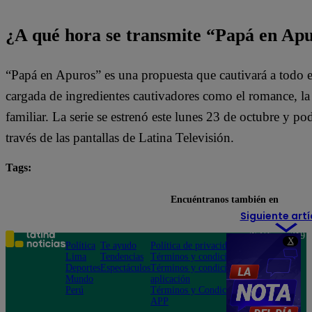
¿A qué hora se transmite “Papá en Ap
“Papá en Apuros” es una propuesta que cautivará a todo e
cargada de ingredientes cautivadores como el romance, la l
familiar. La serie se estrenó este lunes 23 de octubre y pod
través de las pantallas de Latina Televisión.
Tags:
destacada minuto
Papá en Apuros
Encuéntranos también en
Siguiente artí
Teléfono: 219
X
Política
Te ayudo
Política de privacidad
1000
Lima
Tendencias
Términos y condiciones
Av. San
Deportes
Espectáculos
Términos y condiciones
Felipe 968
Mundo
aplicación
Jesús María
Perú
Términos y Condiciones
APP