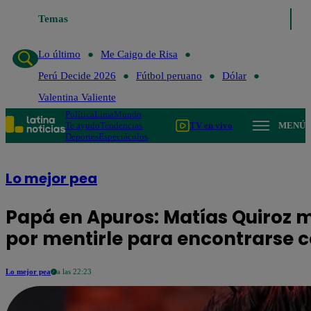
Temas
Lo último
Me Caigo de Risa
Perú 
Lo último
Me Caigo de Risa
Perú Decide 2026
Fútbol peruano
Dólar
Valentina Valiente
Política
Lima
Mundo
Te ayudo
Tendencias
TV en vivo
MENÚ
Deportes
Espectáculos
Lo mejor pea
Papá en Apuros: Matías Quiroz m
por mentirle para encontrarse 
Lo mejor pea
a las 22:23