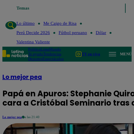
Temas
Lo último
Me Caigo de R
Lo último
Me Caigo de Risa
Perú Decide 2026
Fútbol peruano
Dólar
Valentina Valiente
Política
Lima
Mundo
Te ayudo
Tendencias
TV en vivo
MENÚ
Deportes
Espectáculos
Lo mejor pea
Papá en Apuros: Stephanie Quiroz
cara a Cristóbal Seminario tras 
Lo mejor pea
a las 21:40