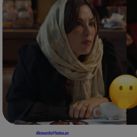
dleonardo@latina.pe