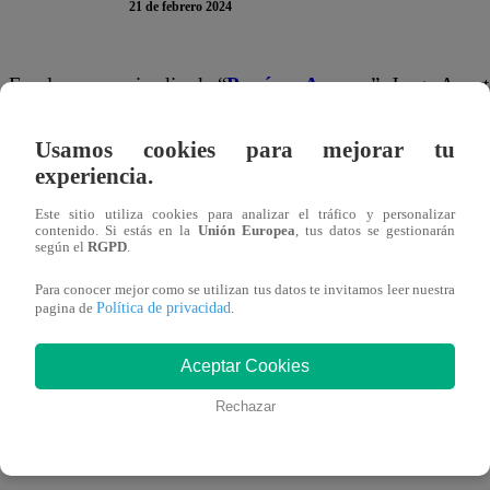
21 de febrero 2024
En el nuevo episodio de “
Papá en Apuros
”, Jorge Arrar
en un restaurante para conversar sobre el bebé en camin
Usamos cookies para mejorar tu
para que no le confiese nada al capitán de fragata.
experiencia.
“No vuelvas a intentar decirle a Martín que este hijo n
Este sitio utiliza cookies para analizar el tráfico y personalizar
contenido. Si estás en la
Unión Europea
, tus datos se gestionarán
embarazada. Jorge trató de justificarse al señalar que Mar
según el
RGPD
.
los amigos no le hace daño. Si le cuentas le vas a dest
Para conocer mejor como se utilizan tus datos te invitamos leer nuestra
siempre soñó y yo le voy a dar esa familia”
.
Política de privacidad
pagina de
.
Sin embargo, Jorge le confesó que no se encuentra tranq
Aceptar Cookies
merece que sea honesto. Me estoy volviendo loco. Ayer
Rechazar
embargo, Natalia se mostró amenazante y le dijo:
“Si le 
su familia”
.