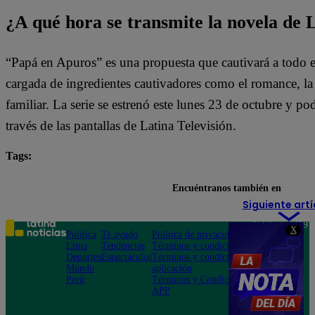
¿A qué hora se transmite la novela de 
“Papá en Apuros” es una propuesta que cautivará a todo e
cargada de ingredientes cautivadores como el romance, la l
familiar. La serie se estrenó este lunes 23 de octubre y pod
través de las pantallas de Latina Televisión.
Tags:
destacada minuto
Papá en Apuros
Encuéntranos también en
Siguiente artí
Teléfono: 219
X
Política
Te ayudo
Política de privacidad
1000
Lima
Tendencias
Términos y condiciones
Av. San
Deportes
Espectáculos
Términos y condiciones
Felipe 968
Mundo
aplicación
Jesús María
Perú
Términos y Condiciones
APP