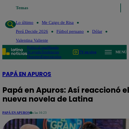
Lo último
Temas
Me Caigo de Risa
Perú Decide 2026
Fútbol peruano
Lo último
Me Caigo de Risa
Perú Decide 2026
Fútbol peruano
Dólar
Valentina Valiente
Política
Lima
Mundo
Te ayudo
Tendencias
TV en vivo
MENÚ
Deportes
Espectáculos
PAPÁ EN APUROS
Papá en Apuros: Así reaccionó el
nueva novela de Latina
PAPÁ EN APUROS
a las 16:23