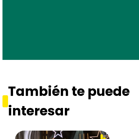
También te puede
interesar