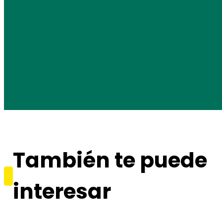
También te puede
interesar