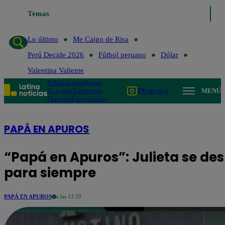
Temas
Lo último
Me 
Lo último
Me Caigo de Risa
Perú Decide 2026
Fútbol peruano
Dólar
Valentina Valiente
Política
Lima
Mundo
Te ayudo
Tendencias
TV en vivo
MENÚ
Deportes
Espectáculos
PAPÁ EN APUROS
“Papá en Apuros”: Julieta se de
para siempre
PAPÁ EN APUROS
a las 13:29