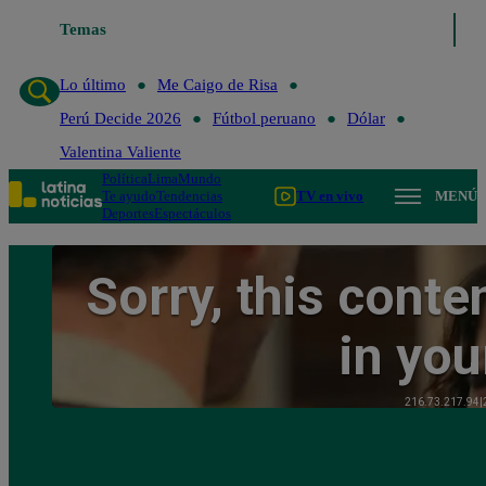
Temas
Lo último
Me Caigo de Risa
Perú
Lo último
Me Caigo de Risa
Perú Decide 2026
Fútbol peruano
Dólar
Valentina Valiente
Política
Lima
Mundo
Te ayudo
Tendencias
TV en vivo
MENÚ
Deportes
Espectáculos