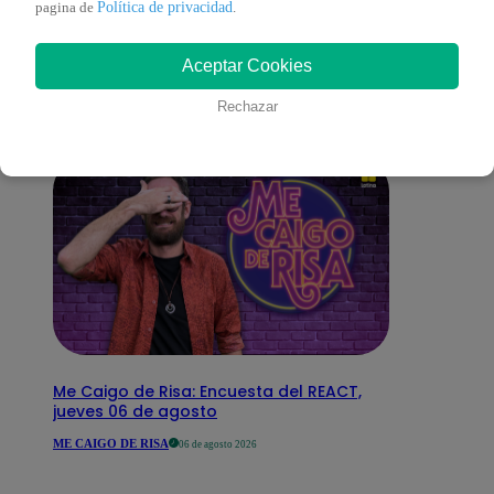
También te puede
Política de privacidad
pagina de
.
interesar
Aceptar Cookies
Rechazar
Me Caigo de Risa: Encuesta del REACT,
jueves 06 de agosto
ME CAIGO DE RISA
06 de agosto 2026