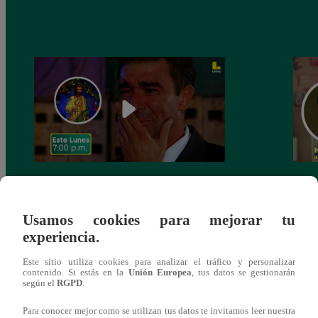
Valeria Conroy interpretará a “Cayetana”
El G
en la nueva telenovela de Latina “Eres Mi
Matil
Usamos cookies para mejorar tu
Bien”
Apur
experiencia.
refu
Este sitio utiliza cookies para analizar el tráfico y personalizar
contenido. Si estás en la
Unión Europea
, tus datos se gestionarán
según el
RGPD
.
Para conocer mejor como se utilizan tus datos te invitamos leer nuestra