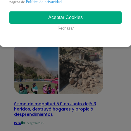
También te puede
Política de privacidad
pagina de
.
interesar
Aceptar Cookies
Rechazar
Sismo de magnitud 5.0 en Junín dejó 3
heridos, destruyó hogares y propició
desprendimientos
Perú
06 de agosto 2026