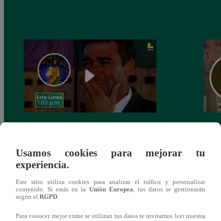
Valeria Conroy interpretará a “Cayetana”
El G
en la nueva telenovela de Latina “Eres Mi
Matil
Usamos cookies para mejorar tu
Bien”
Apur
experiencia.
refu
Este sitio utiliza cookies para analizar el tráfico y personalizar
contenido. Si estás en la
Unión Europea
, tus datos se gestionarán
según el
RGPD
.
Para conocer mejor como se utilizan tus datos te invitamos leer nuestra