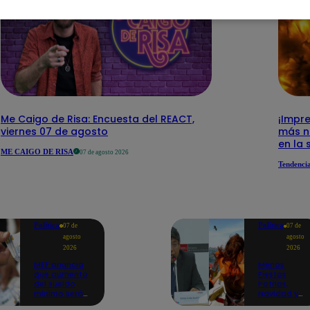
Me Caigo de Risa: Encuesta del REACT,
¡Impre
viernes 07 de agosto
más n
en la 
ME CAIGO DE RISA
07 de agosto 2026
Tendenci
Política
Política
07 de
07 de
agosto
agosto
2026
2026
MEF anuncia
Menos
que aumento
Fiestas
del sueldo
Patrias,
mínimo será
Navidad y
en dos
Año Nuevo: