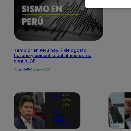
Temblor en Perú hoy, 7 de agosto:
horario y epicentro del último sismo,
según IGP
Te ayudo
07 de agosto 2026
Política
07 de
agosto
2026
Poder
Judicial
evaluará
pedido de
excarcelación