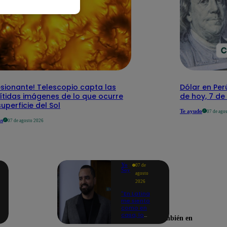
sionante! Telescopio capta las
Dólar en Perú
ítidas imágenes de lo que ocurre
de hoy, 7 d
superficie del Sol
Te ayudo
07 de ago
as
07 de agosto 2026
Yo
07 de
Soy
agosto
2026
"En Latina
me siento
como en
casa, lo
Encuéntranos también en
extrañaba":