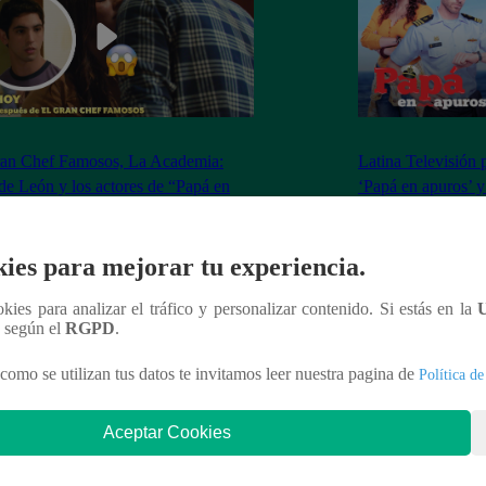
ran Chef Famosos, La Academia:
Latina Televisión 
de León y los actores de “Papá en
‘Papá en apuros’ y
os” que NUNCA traería como
sábado
erzos | EXCLUSIVO
ies para mejorar tu experiencia.
ookies para analizar el tráfico y personalizar contenido. Si estás en la
n según el
RGPD
.
nteresar
como se utilizan tus datos te invitamos leer nuestra pagina de
Política de
Aceptar Cookies