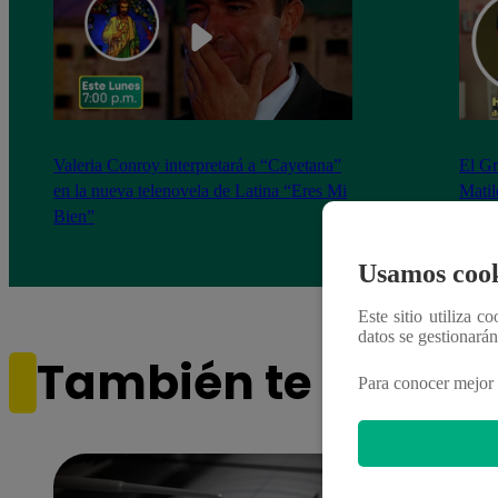
Valeria Conroy interpretará a “Cayetana”
El G
en la nueva telenovela de Latina “Eres Mi
Matil
Bien”
Apur
refu
Usamos cook
Este sitio utiliza c
datos se gestionará
También te puede i
Para conocer mejor 