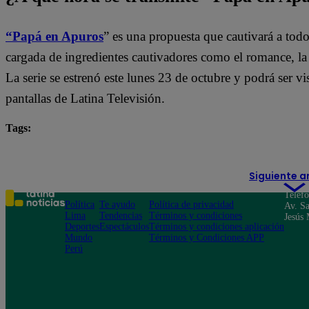
“Papá en Apuros
” es una propuesta que cautivará a tod
cargada de ingredientes cautivadores como el romance, la le
La serie se estrenó este lunes 23 de octubre y podrá ser vis
pantallas de Latina Televisión.
Tags:
destacada minuto
Papá en Apuros
Siguiente a
Teléf
Política
Te ayudo
Política de privacidad
Av. Sa
Lima
Tendencias
Términos y condiciones
Jesús 
Deportes
Espectáculos
Términos y condiciones aplicación
Mundo
Términos y Condiciones APP
Perú