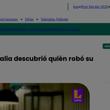
Lo último
Me Caigo de Risa
Perú Decide 2026
F
bol peruano
Dólar
Valentina Valiente
lítica
Lima
Mundo
Te ayudo
Tendencias
Deportes
Espectáculos
Más
alia descubrió quién robó su