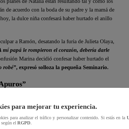
os planes de Natalia están resultando tal y como los
rán de acuerdo con la boda de su padre y la mamá de
hoy, la dulce niña confesará haber hurtado el anillo
a culpar a Ramón, desatando la furia de Julieta Olaya,
A mí papá le rompieron el corazón, debería darle
 confusión Marina decidió confesar haber hurtado el
lo robé”
, expresó solloza la pequeña Seminario.
 Apuros”
ies para mejorar tu experiencia.
ookies para analizar el tráfico y personalizar contenido. Si estás en la
n según el
RGPD
.