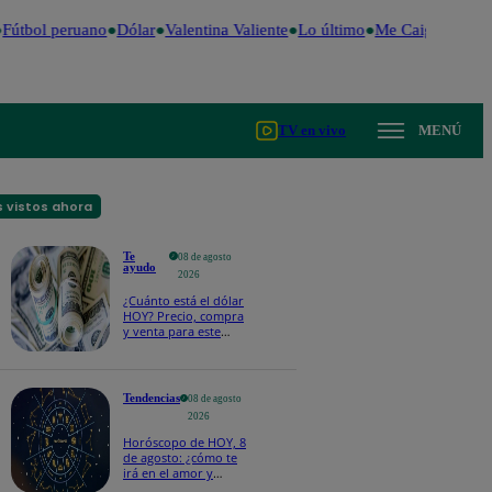
útbol peruano
Dólar
Valentina Valiente
Lo último
Me Caigo de Risa
TV en vivo
MENÚ
 vistos ahora
Te
08 de agosto
ayudo
2026
¿Cuánto está el dólar
HOY? Precio, compra
y venta para este
sábado 8 de agosto
Tendencias
08 de agosto
2026
Horóscopo de HOY, 8
de agosto: ¿cómo te
irá en el amor y
trabajo, según la IA?