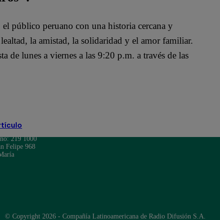
o el público peruano con una historia cercana y
altad, la amistad, la solidaridad y el amor familiar.
ta de lunes a viernes a las 9:20 p.m. a través de las
rtículo
ono: 219 1000
n Felipe 968
María
© Copyright 2026 - Compañía Latinoamericana de Radio Difusión S.A.