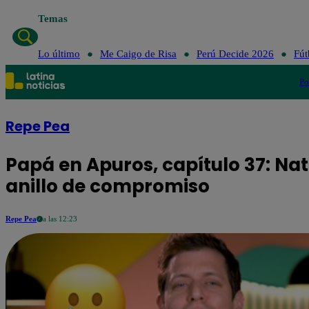
Temas
Lo último
Me Caigo de Risa
Perú Decide 2026
Fút
Po
Repe Pea
Papá en Apuros, capítulo 37: Nat
anillo de compromiso
Repe Pea
a las 12:23