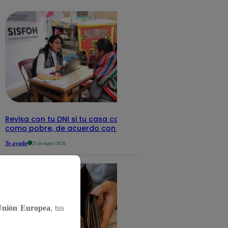
detalles
Revisa con tu DNI si tu casa califica
como pobre, de acuerdo con el Sisfoh
Te ayudo
25 de mayo 2026
Unión Europea
, tus