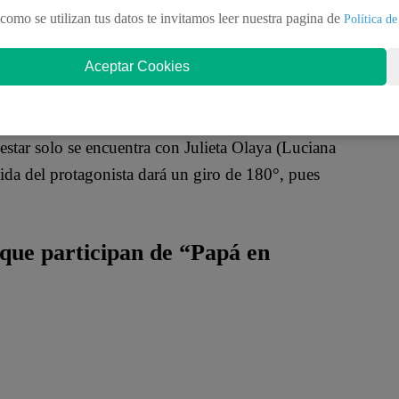
como se utilizan tus datos te invitamos leer nuestra pagina de
Política de
Aceptar Cookies
Juan Carlos Rey de Castro) un Capitán de fragata de
estar solo se encuentra con Julieta Olaya (Luciana
da del protagonista dará un giro de 180°, pues
 que participan de “Papá en