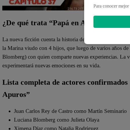
Para conocer mejor 
¿De qué trata “Papá en Apuros”?
La nueva ficción cuenta la historia de Martín Seminario (
la Marina viudo con 4 hijos, que luego de varios años de 
Blomberg) con quien comparte nuevas experiencias. La vi
experimentará nuevas emociones en su vida.
Lista completa de actores confirmados
Apuros”
Juan Carlos Rey de Castro como Martín Seminario
Luciana Blomberg como Julieta Olaya
Ximena Díaz como Natalia Rodríguez