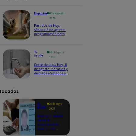
Deportes
08 de agosto
2026
Partidos de hoy,
sábado 8 de agosto:
programación para
ver fútbol EN VIVO
Te
08 de agosto
ayudo
2026
Corte de agua hoy, 8
de agosto: horarios y
distritos afectados sin
el servicio de Sedapal
tacados
Te
26 de mayo
ayudo
2025
Revisa si tienes
deudas
consultando
con tu DNI:
aquí los