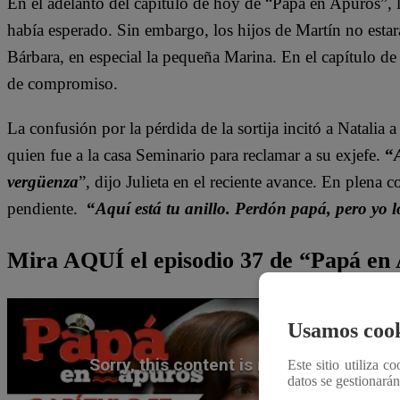
En el adelanto del capítulo de hoy de “Papá en Apuros”, l
había esperado. Sin embargo, los hijos de Martín no esta
Bárbara, en especial la pequeña Marina. En el capítulo de 
de compromiso.
La confusión por la pérdida de la sortija incitó a Natalia 
quien fue a la casa Seminario para reclamar a su exjefe.
“
vergüenza
”, dijo Julieta en el reciente avance. En plena
pendiente.
“
Aquí está tu anillo. Perdón papá, pero yo 
Mira AQUÍ el episodio 37 de “Papá en
Usamos cook
Este sitio utiliza c
datos se gestionará