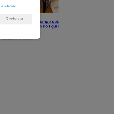
.
 privacidad
Rechazar
Infocorp: ¿Cuánto tiempo debe pasar
para que tus deudas no figuren en su
sistema?
Te ayudo
11 de junio 2025